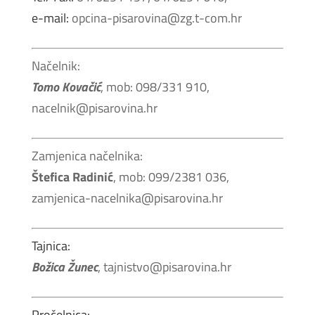
e-mail:
opcina-pisarovina@zg.t-com.hr
Načelnik:
Tomo Kovačić
, mob: 098/331 910,
nacelnik@pisarovina.hr
Zamjenica načelnika:
Štefica Radinić
, mob: 099/2381 036,
zamjenica-nacelnika@pisarovina.hr
Tajnica:
Božica Žunec
, tajnistvo@pisarovina.hr
Pročelnica: