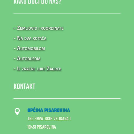
KAKO DOĆI DO NAS?
- Zemljovid i koordinate
- Na dva kotača
- Automobilom
- Autobusom
- Iz zračne luke Zagreb
KONTAKT
OPĆINA PISAROVINA

TRG HRVATSKIH VELIKANA 1
10451 PISAROVINA