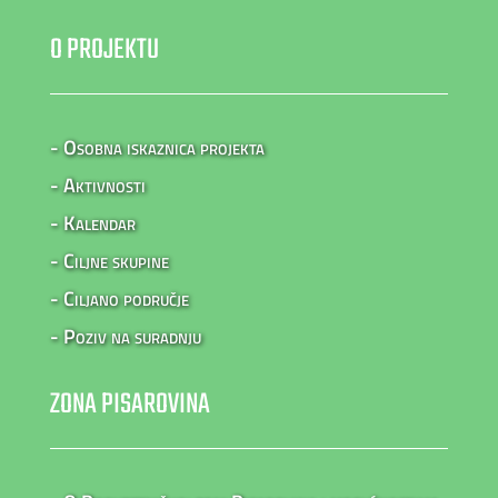
O PROJEKTU
- Osobna iskaznica projekta
- Aktivnosti
- Kalendar
- Ciljne skupine
- Ciljano područje
- Poziv na suradnju
ZONA PISAROVINA