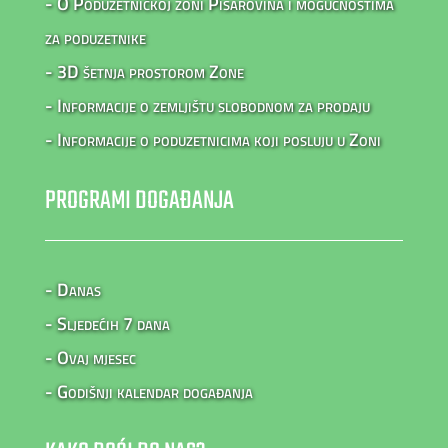
- O Poduzetničkoj zoni Pisarovina i mogućnostima
za poduzetnike
- 3D šetnja prostorom Zone
- Informacije o zemljištu slobodnom za prodaju
- Informacije o poduzetnicima koji posluju u Zoni
PROGRAMI DOGAĐANJA
- Danas
- Sljedećih 7 dana
- Ovaj mjesec
- Godišnji kalendar događanja