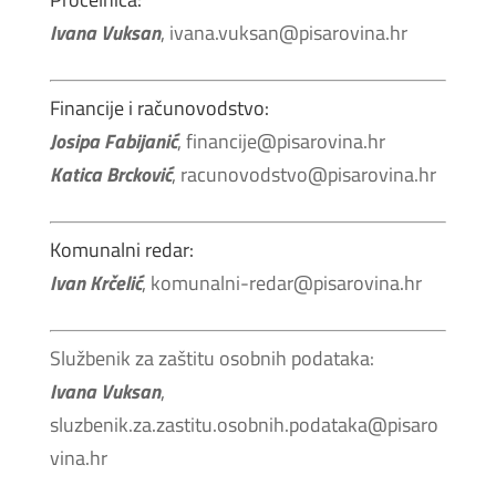
Ivana Vuksan
, ivana.vuksan@pisarovina.hr
Financije i računovodstvo:
Josipa Fabijanić
, financije@pisarovina.hr
Katica Brcković
, racunovodstvo@pisarovina.hr
Komunalni redar:
Ivan Krčelić
, komunalni-redar@pisarovina.hr
Službenik za zaštitu osobnih podataka:
Ivana Vuksan
,
sluzbenik.za.zastitu.osobnih.podataka@pisaro
vina.hr