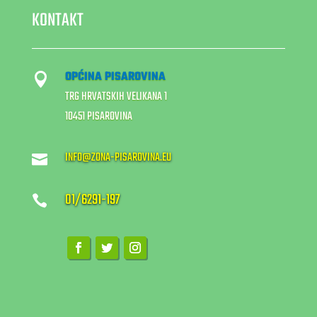
KONTAKT
OPĆINA PISAROVINA

TRG HRVATSKIH VELIKANA 1
10451 PISAROVINA
INFO@ZONA-PISAROVINA.EU

01/6291-197
