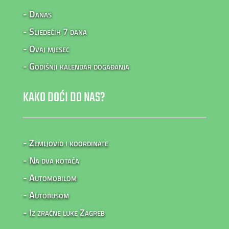
- Danas
- Sljedećih 7 dana
- Ovaj mjesec
- Godišnji kalendar događanja
KAKO DOĆI DO NAS?
- Zemljovid i koordinate
- Na dva kotača
- Automobilom
- Autobusom
- Iz zračne luke Zagreb